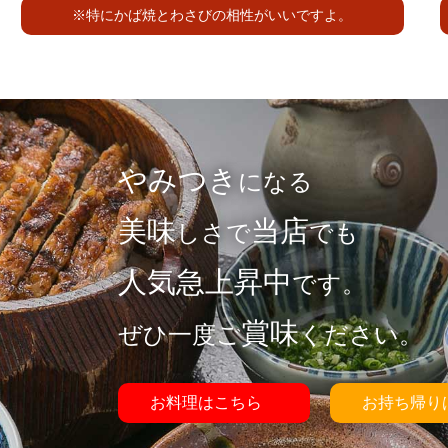
※特にかば焼とわさびの相性がいいですよ。
やみつき
になる
美味
当店
しさで
でも
人気急上昇中
です。
賞味
ぜひ一度ご
ください。
お料理はこちら
お持ち帰り