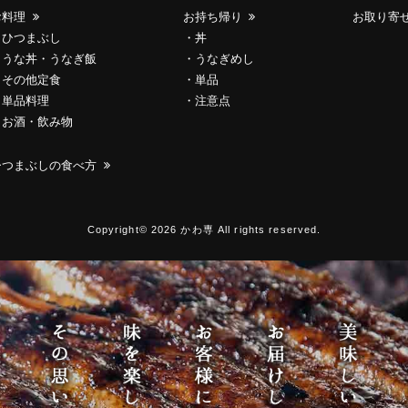
お料理
お持ち帰り
お取り寄
ひつまぶし
丼
うな丼・うなぎ飯
うなぎめし
その他定食
単品
単品料理
注意点
お酒・飲み物
ひつまぶしの食べ方
Copyright© 2026 かわ専 All rights reserved.