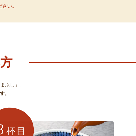
ださい。
方
まぶし」。
す。