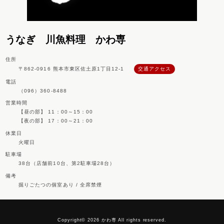
うなぎ 川魚料理 かわ専
住所
〒862-0916 熊本市東区佐土原1丁目12-1
交通アクセス
電話
（096）360-8488
営業時間
【昼の部】 11：00～15：00
【夜の部】 17：00～21：00
休業日
火曜日
駐車場
38台（店舗前10台、第2駐車場28台）
備考
掘りごたつの個室あり / 全席禁煙
Copyright© 2026 かわ専 All rights reserved.