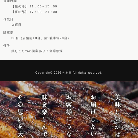
営業時間
【昼の部】 11：00～15：00
【夜の部】 17：00～21：00
休業日
火曜日
駐車場
38台（店舗前10台、第2駐車場28台）
備考
掘りごたつの個室あり / 全席禁煙
Copyright© 2026 かわ専 All rights reserved.