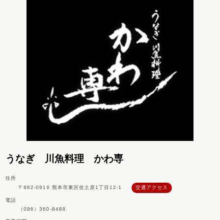
うなぎ 川魚料理 かわ専
住所
〒862-0916 熊本市東区佐土原1丁目12-1
交通アクセス
電話
（096）360-8488