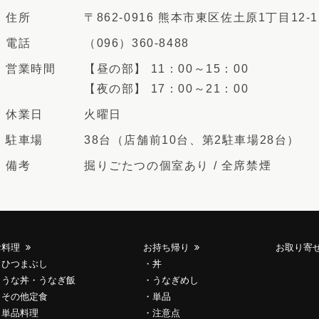
住所
〒862-0916 熊本市東区佐土原1丁目12-1
電話
（096）360-8488
営業時間
【昼の部】 11：00～15：00
【夜の部】 17：00～21：00
休業日
火曜日
駐車場
38台（店舗前10台、第2駐車場28台）
備考
掘りごたつの個室あり / 全席禁煙
お料理
お持ち帰り
お取り寄
ひつまぶし
丼
うな丼・うなぎ飯
うなぎめし
その他定食
単品
単品料理
注意点