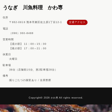
うなぎ 川魚料理 かわ専
住所
〒862-0916 熊本市東区佐土原1丁目12-1
交通アクセス
電話
（096）360-8488
営業時間
【昼の部】 11：00～15：00
【夜の部】 17：00～21：00
休業日
火曜日
駐車場
38台（店舗前10台、第2駐車場28台）
備考
掘りごたつの個室あり / 全席禁煙
Copyright© 2026 かわ専 All rights reserved.