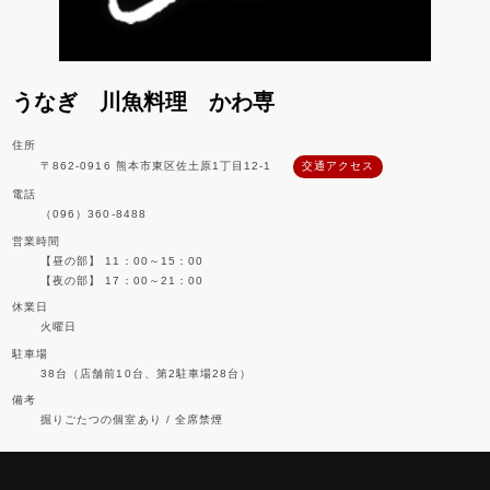
うなぎ 川魚料理 かわ専
住所
〒862-0916 熊本市東区佐土原1丁目12-1
交通アクセス
電話
（096）360-8488
営業時間
【昼の部】 11：00～15：00
【夜の部】 17：00～21：00
休業日
火曜日
駐車場
38台（店舗前10台、第2駐車場28台）
備考
掘りごたつの個室あり / 全席禁煙