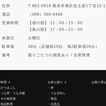
住所
〒862-0916 熊本市東区佐土原1丁目12-1
電話
（096）360-8488
営業時間
【昼の部】 11：00～15：00
【夜の部】 17：00～21：00
休業日
火曜日
駐車場
38台（店舗前10台、第2駐車場28台）
備考
掘りごたつの個室あり / 全席禁煙
お料理
お持ち帰り
お取り寄
ひつまぶし
丼
うな丼・うなぎ飯
うなぎめし
その他定食
単品
単品料理
注意点