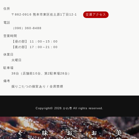
住所
〒862-0916 熊本市東区佐土原1丁目12-1
交通アクセス
電話
（096）360-8488
営業時間
【昼の部】 11：00～15：00
【夜の部】 17：00～21：00
休業日
火曜日
駐車場
38台（店舗前10台、第2駐車場28台）
備考
掘りごたつの個室あり / 全席禁煙
Copyright© 2026 かわ専 All rights reserved.