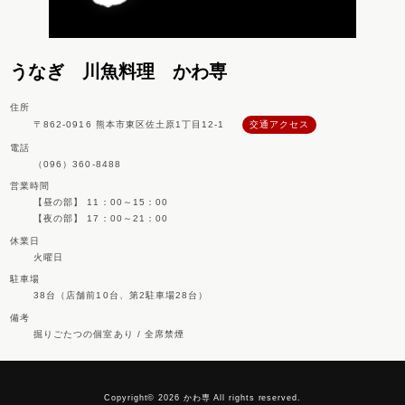
うなぎ 川魚料理 かわ専
住所
〒862-0916 熊本市東区佐土原1丁目12-1
交通アクセス
電話
（096）360-8488
営業時間
【昼の部】 11：00～15：00
【夜の部】 17：00～21：00
休業日
火曜日
駐車場
38台（店舗前10台、第2駐車場28台）
備考
掘りごたつの個室あり / 全席禁煙
Copyright© 2026 かわ専 All rights reserved.