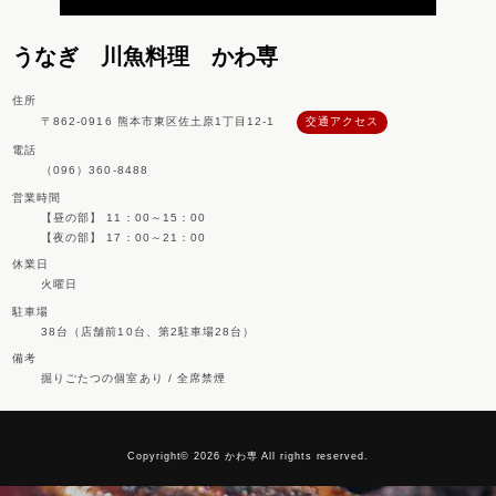
うなぎ 川魚料理 かわ専
住所
〒862-0916 熊本市東区佐土原1丁目12-1
交通アクセス
電話
（096）360-8488
営業時間
【昼の部】 11：00～15：00
【夜の部】 17：00～21：00
休業日
火曜日
駐車場
38台（店舗前10台、第2駐車場28台）
備考
掘りごたつの個室あり / 全席禁煙
Copyright© 2026 かわ専 All rights reserved.